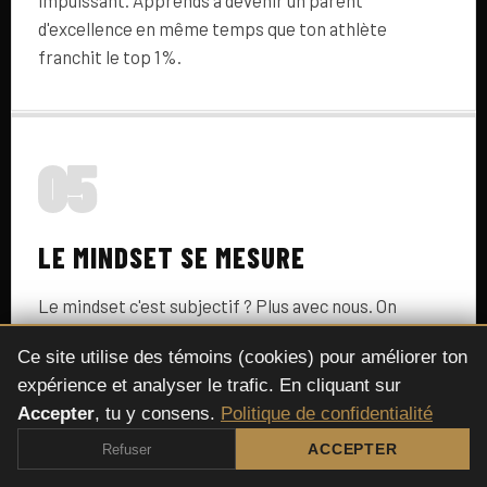
impuissant. Apprends à devenir un parent
d'excellence en même temps que ton athlète
franchit le top 1%.
05
LE MINDSET SE MESURE
Le mindset c'est subjectif ? Plus avec nous. On
mesure la progression de ton athlète pour que tu
Ce site utilise des témoins (cookies) pour améliorer ton
puisses enfin voir des résultats concrets, pas juste
expérience et analyser le trafic. En cliquant sur
avoir des ressentis.
Accepter
, tu y consens.
Politique de confidentialité
Refuser
ACCEPTER